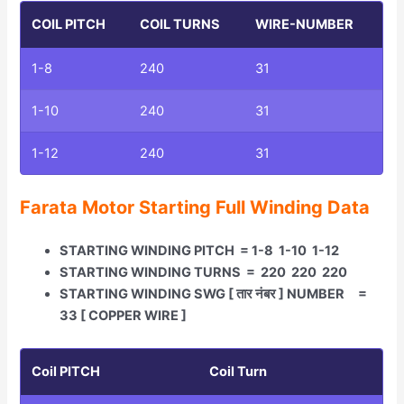
COIL PITCH
COIL TURNS
WIRE-NUMBER
1-8
240
31
1-10
240
31
1-12
240
31
Farata Motor Starting Full Winding Data
STARTING WINDING PITCH = 1-8 1-10 1-12
STARTING WINDING TURNS = 220 220 220
STARTING WINDING SWG [ तार नंबर ] NUMBER =
33 [ COPPER WIRE ]
Coil PITCH
Coil Turn