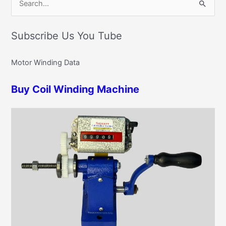
S
a
e
t
Subscribe Us You Tube
a
e
r
g
Motor Winding Data
c
o
h
r
Buy Coil Winding Machine
f
i
o
e
r
s
: