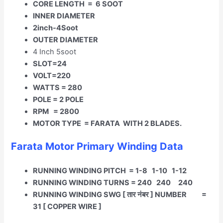
CORE LENGTH = 6 SOOT
INNER DIAMETER
2inch-4Soot
OUTER DIAMETER
4 Inch 5soot
SLOT=24
VOLT=220
WATTS = 280
POLE = 2 POLE
RPM = 2800
MOTOR TYPE = FARATA WITH 2 BLADES.
Farata Motor Primary Winding Data
RUNNING WINDING PITCH = 1-8 1-10 1-12
RUNNING WINDING TURNS = 240 240 240
RUNNING WINDING SWG [ तार नंबर ] NUMBER =
31 [ COPPER WIRE ]