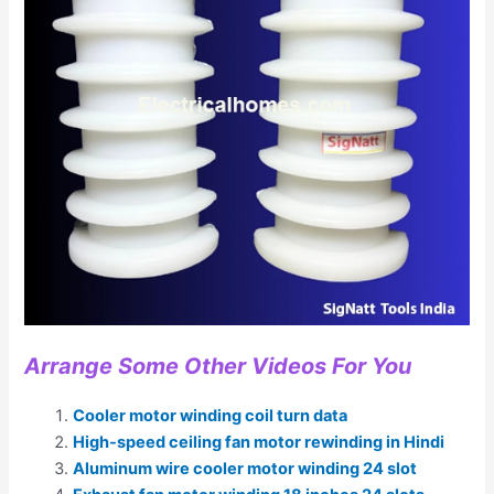
Arrange Some Other Videos For You
Cooler motor winding coil turn data
High-speed ceiling fan motor rewinding in Hindi
Aluminum wire cooler motor winding 24 slot