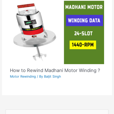
How to Rewind Madhani Motor Winding ?
Motor Rewinding
/ By
Baljit Singh
C