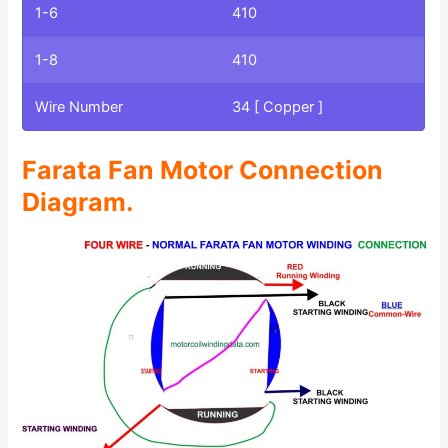
1-6
410
1-8
410
Wire Number
34 [ Copper ]
Farata Fan Motor Connection
Diagram.