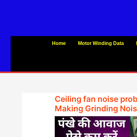
Skip
to
content
Home
Motor Winding Data
Ceiling fan noise prob
Making Grinding Nois