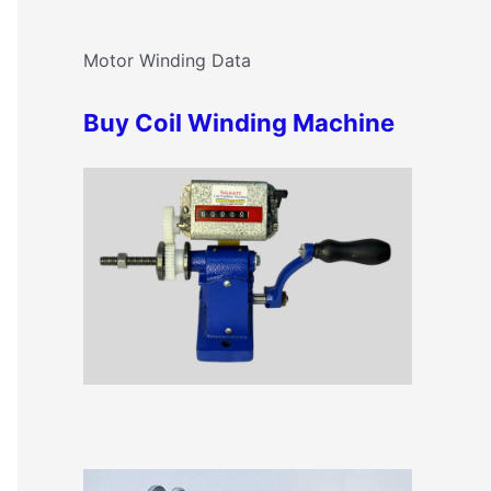
c
o
h
Motor Winding Data
r
f
i
Buy Coil Winding Machine
o
e
r
s
: