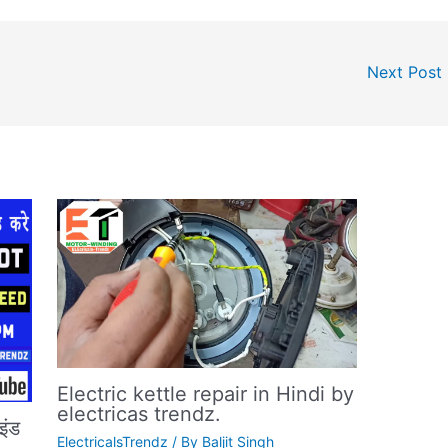
Next Post
Electric kettle repair in Hindi by
electricas trendz.
इंड
ElectricalsTrendz
/ By
Baljit Singh