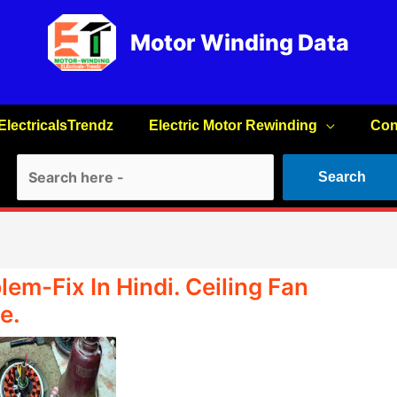
Motor Winding Data
ElectricalsTrendz
Electric Motor Rewinding
Con
Search
Search
lem-Fix In Hindi. Ceiling Fan
e.