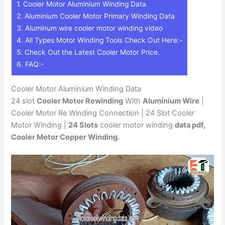
1.
Cooler Motor Aluminium Winding Data
2.
Aluminium Cooler Motor Primary Winding Data
3.
Aluminum wire cooler motor winding video
4.
All Types Motor Winding Tools Check Out Here:-
5.
Check Out the Latest Cooler Motor Price.
6.
FAQ:-
Cooler Motor Aluminium Winding Data
24 slot
Cooler Motor Rewinding
With
Aluminium Wire
|
Cooler Motor Re Winding Connection | 24 Slot Cooler
Motor Winding |
24 Slots
cooler motor winding
data pdf,
Cooler Motor Copper Winding.