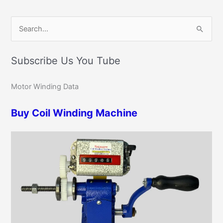
C
S
a
e
t
Subscribe Us You Tube
a
e
r
g
Motor Winding Data
c
o
h
r
Buy Coil Winding Machine
f
i
o
e
r
s
: