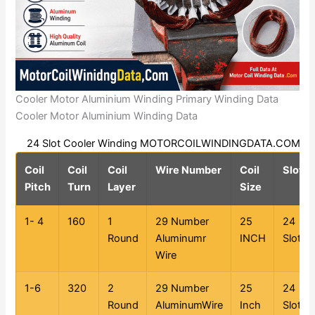
Cooler Motor Aluminium Winding Primary Winding Data
Cooler Motor Aluminium Winding Data
24 Slot Cooler Winding MOTORCOILWINDINGDATA.COM
Coil
Coil
Coil
Wire Number
Coil
Slot
Pitch
Turn
Layer
Size
1- 4
160
1
29 Number
25
24
Round
Aluminumr
INCH
Slot
Wire
1-6
320
2
29 Number
25
24
Round
AluminumWire
Inch
Slot