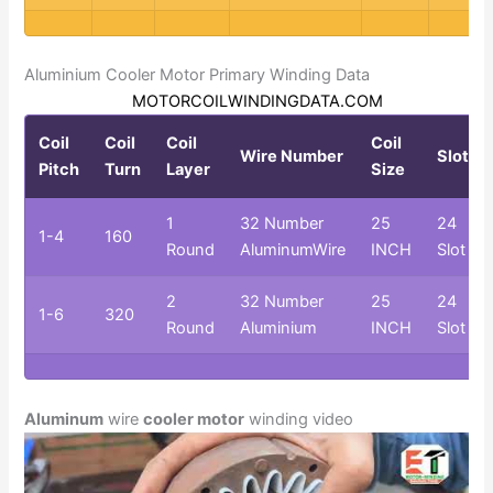
Aluminium Cooler Motor Primary Winding Data
MOTORCOILWINDINGDATA.COM
Coil
Coil
Coil
Coil
Wire Number
Slots
Pitch
Turn
Layer
Size
1
32 Number
25
24
1-4
160
Round
AluminumWire
INCH
Slot
2
32 Number
25
24
1-6
320
Round
Aluminium
INCH
Slot
Aluminum
wire
cooler motor
winding video