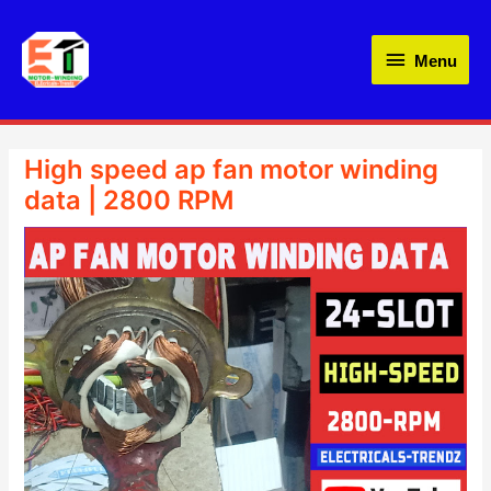
Skip
Menu
to
Menu
content
High speed ap fan motor winding
data | 2800 RPM