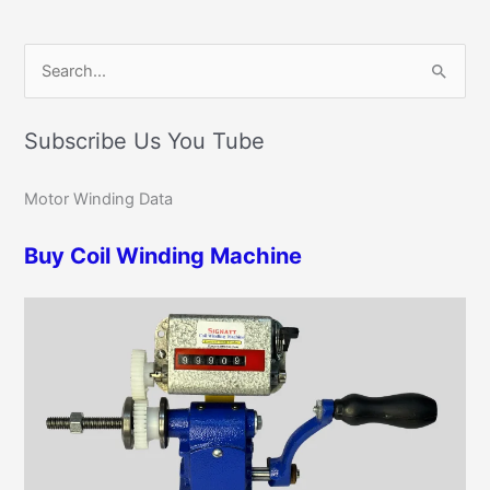
C
S
a
e
t
Subscribe Us You Tube
a
e
r
g
Motor Winding Data
c
o
h
r
Buy Coil Winding Machine
f
i
o
e
r
s
: