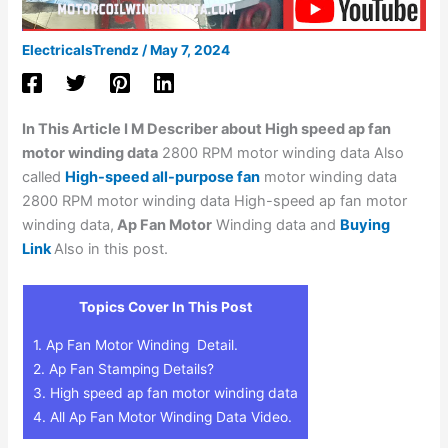
ElectricalsTrendz
/
May 7, 2024
In This Article I M Describer about High speed ap fan
motor winding data
2800 RPM motor winding data Also
called
High-speed all-purpose fan
motor winding data
2800 RPM motor winding data High-speed ap fan motor
winding data,
Ap Fan Motor
Winding data and
Buying
Link
Also in this post.
Topics Cover In This Post
1.
Ap Fan Motor Winding Detail.
2.
Ap Fan Stamping Details?
3.
High speed ap fan motor winding data
4.
All Ap Fan Motor Winding Data Video.