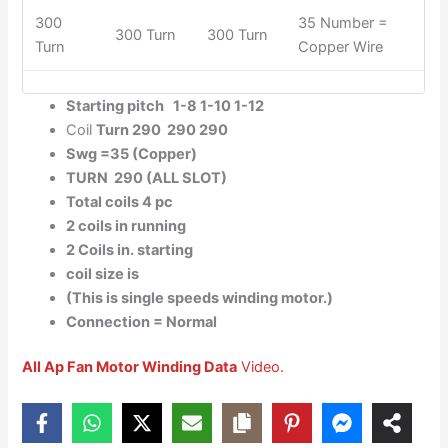
300
35 Number =
300 Turn
300 Turn
Turn
Copper Wire
Starting pitch 1-8 1-10 1-12
Coil
Turn 290 290 290
Swg =35 (Copper)
TURN 290 (ALL SLOT)
Total coils 4 pc
2 coils in running
2 Coils in. starting
coil size is
(This is single speeds winding motor.)
Connection = Normal
All Ap Fan Motor Winding Data
Video.