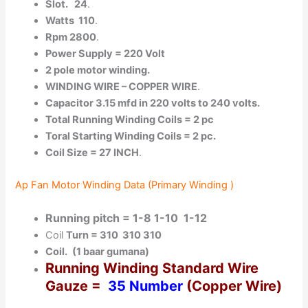
Slot. 24
.
Watts 110
.
Rpm 2800
.
Power Supply = 220 Volt
2 pole motor winding.
WINDING WIRE – COPPER WIRE
.
Capacitor 3.15 mfd in 220 volts to 240 volts.
Total Running Winding Coils = 2 pc
Toral Starting Winding Coils = 2 pc.
Coil Size = 27 INCH
.
Ap Fan Motor Winding Data (Primary Winding )
Running pitch = 1-8 1-10 1-12
Coil
Turn = 310 310 310
Coil.
(1 baar gumana)
Running Winding Standard Wire
Gauze =
35 Number
(Copper Wire)