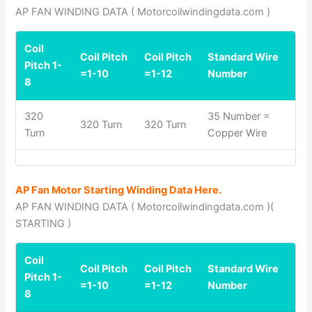
AP FAN WINDING DATA ( Motorcoilwindingdata.com )
Coil
Coil Pitch
Coil Pitch
Standard Wire
Pitch 1-
=1-10
=1-12
Number
8
320
35 Number =
320 Turn
320 Turn
Turn
Copper Wire
AP Fan Motor Starting Winding Data Here.
AP FAN WINDING DATA ( Motorcoilwindingdata.com )(
STARTING )
Coil
Coil Pitch
Coil Pitch
Standard Wire
Pitch 1-
=1-10
=1-12
Number
8