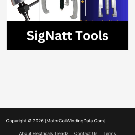
Copyright © 2026 [MotorCoilWindingData.Com]
About Electricals Trendz
Contact Us
Terms