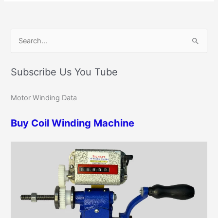
C
S
a
e
t
Subscribe Us You Tube
a
e
r
g
Motor Winding Data
c
o
h
r
Buy Coil Winding Machine
f
i
o
e
r
s
: