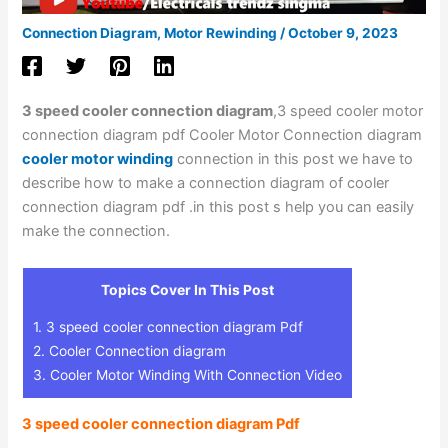
Connection Diagram
,
Motor Rewinding
/
October 9, 2023
3 speed cooler connection diagram
,3 speed cooler motor
connection diagram pdf Cooler Motor Connection diagram
cooler motor winding
connection in this post we have to
describe how to make a connection diagram of cooler
connection diagram pdf .in this post s help you can easily
make the connection.
Topics Cover In This Post
1.
3 speed cooler connection diagram Pdf
2.
Cooler Connection diagram
3.
Cooler Motor Winding With Connection Video
3 speed cooler connection diagram Pdf