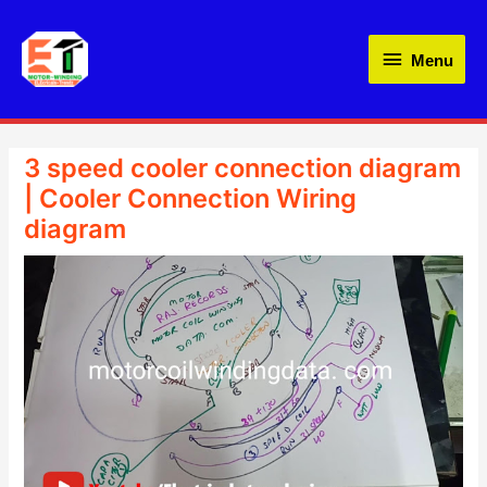
Skip
Menu
to
Menu
content
3 speed cooler connection diagram
| Cooler Connection Wiring
diagram