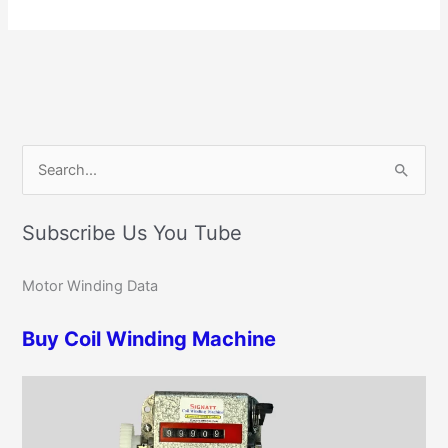
C
S
a
e
t
Subscribe Us You Tube
a
e
r
g
Motor Winding Data
c
o
h
r
Buy Coil Winding Machine
f
i
o
e
r
s
: