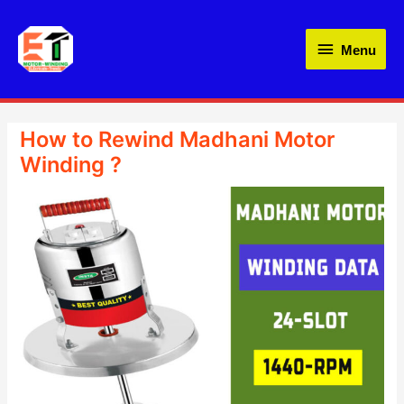
Skip
Menu
to
Menu
content
How to Rewind Madhani Motor
Winding ?