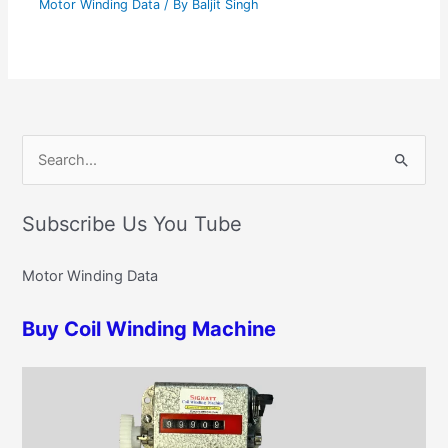
Motor Winding Data
/ By
Baljit Singh
C
S
a
e
t
Subscribe Us You Tube
a
e
r
g
Motor Winding Data
c
o
h
r
Buy Coil Winding Machine
f
i
o
e
r
s
: