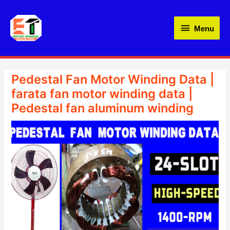
Skip
Menu
to
Menu
content
Pedestal Fan Motor Winding Data |
farata fan motor winding data |
Pedestal fan aluminum winding