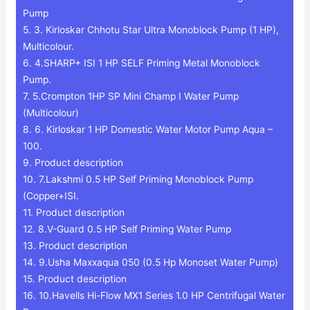
Pump
5.
3. Kirloskar Chhotu Star Ultra Monoblock Pump (1 HP),
Multicolour.
6.
4.SHARP+ ISI 1 HP SELF Priming Metal Monoblock
Pump.
7.
5.Crompton 1HP SP Mini Champ I Water Pump
(Multicolour)
8.
6. Kirloskar 1 HP Domestic Water Motor Pump Aqua –
100.
9.
Product description
10.
7.Lakshmi 0.5 HP Self Priming Monoblock Pump
(Copper+ISI.
11.
Product description
12.
8.V-Guard 0.5 HP Self Priming Water Pump
13.
Product description
14.
9.Usha Maxxaqua 050 (0.5 Hp Monoset Water Pump)
15.
Product description
16.
10.Havells Hi-Flow MX1 Series 1.0 HP Centrifugal Water