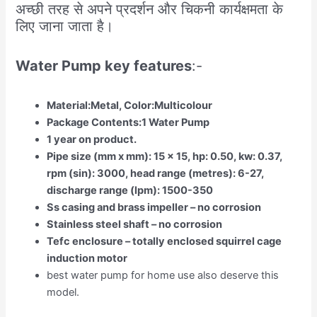
अच्छी तरह से अपने प्रदर्शन और चिकनी कार्यक्षमता के
लिए जाना जाता है।
Water Pump key features
:-
Material:Metal, Color:Multicolour
Package Contents:1 Water Pump
1 year on product.
Pipe size (mm x mm): 15 x 15, hp: 0.50, kw: 0.37,
rpm (sin): 3000, head range (metres): 6-27,
discharge range (lpm): 1500-350
Ss casing and brass impeller – no corrosion
Stainless steel shaft – no corrosion
Tefc enclosure – totally enclosed squirrel cage
induction motor
best water pump for home use also deserve this
model.