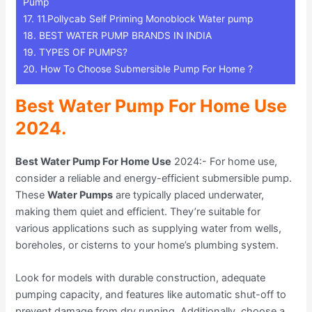
Pump
17.
11.Pollycab Self Priming Monoblock Water pump
18.
BEST WATER PUMP BRANDS IN INDIA
19.
TYPES OF PUMPS?
20.
How To Choose Submersible Pump For Home ?
Best Water Pump For Home Use
2024.
Best Water Pump For Home Use
2024:- For home use,
consider a reliable and energy-efficient submersible pump.
These
Water Pumps
are typically placed underwater,
making them quiet and efficient. They’re suitable for
various applications such as supplying water from wells,
boreholes, or cisterns to your home’s plumbing system.
Look for models with durable construction, adequate
pumping capacity, and features like automatic shut-off to
prevent damage from dry running. Additionally, choose a