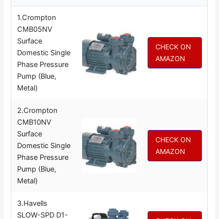
1.Crompton
CMB05NV
Surface
CHECK ON
Domestic Single
AMAZON
Phase Pressure
Pump (Blue,
Metal)
2.Crompton
CMB10NV
Surface
CHECK ON
Domestic Single
AMAZON
Phase Pressure
Pump (Blue,
Metal)
3.Havells
SLOW-SPD D1-