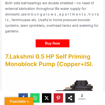
Both side ball bearings are double shielded – no need of
external lubrication throughout life water supply for
domestic use in b u n g a l o w s , a p a r t m e n t s , h o t e
l s , farmhouses etc. Useful in home pressure booster
systems, lawn sprinklers, overhead tanks and watering for
gardens.
Buy Now
7.Lakshmi 0.5 HP Self Priming
Monoblock Pump (Copper+ISI
.
2
SHARES
Translate »