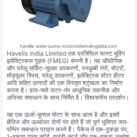
havells water pump motorcoilwindingdata.com
Havells India Limited एक प्रतिष्ठित फास्ट मूविंग
इलेक्ट्रिकल गुड्स (FMEG) कंपनी है। यह औद्योगिक
और घरेलू सर्किट-सुरक्षा उपकरणों, पनडुब्बी पंपों, मोटरों,
मॉड्यूलर स्विच, घरेलू उपकरणों, इलेक्ट्रिक वॉटर हीटर
आदि सहित उत्पादों की एक विस्तृत श्रृंखला का निर्माण
करता है। हाय-फ्लो वाटर-पंप आधुनिक तकनीक और
अभिनव समाधान के साथ निर्मित है। विश्वसनीय प्रदर्शन।
यह एक ऊर्जा-कुशल मोटर के साथ आता है और इसमें
क्षैतिज और ऊर्ध्वाधर दोनों पंप होते हैं जो पूर्ण भूमिगत जल-
पम्पिंग समाधान प्रदान करते हैं। पैकेज में एक-टुकड़ा पंप,
1-टुकड़ा पावर कॉर्ड, वारंटी-कार्ड और एक-टुकड़ा अनुदेश