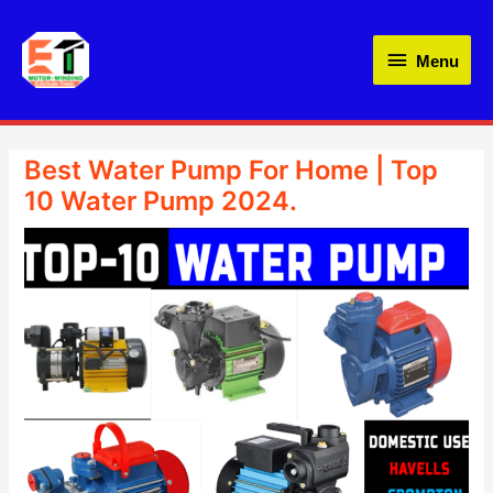
Skip
Menu
to
Menu
content
Best Water Pump For Home | Top
10 Water Pump 2024.