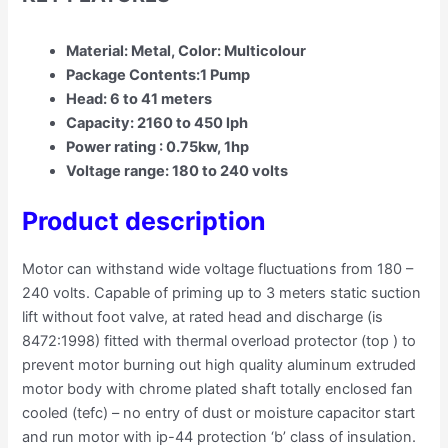
Material: Metal, Color: Multicolour
Package Contents:1 Pump
Head: 6 to 41 meters
Capacity: 2160 to 450 lph
Power rating : 0.75kw, 1hp
Voltage range: 180 to 240 volts
Product description
Motor can withstand wide voltage fluctuations from 180 –
240 volts. Capable of priming up to 3 meters static suction
lift without foot valve, at rated head and discharge (is
8472:1998) fitted with thermal overload protector (top ) to
prevent motor burning out high quality aluminum extruded
motor body with chrome plated shaft totally enclosed fan
cooled (tefc) – no entry of dust or moisture capacitor start
and run motor with ip-44 protection ‘b’ class of insulation.