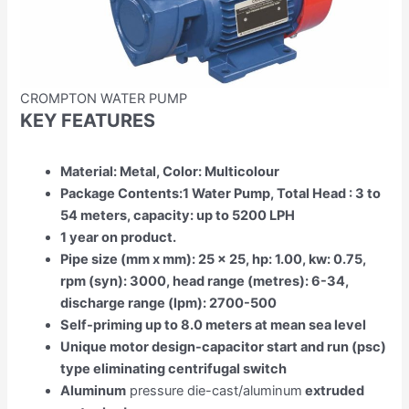
CROMPTON WATER PUMP
KEY FEATURES
Material: Metal, Color: Multicolour
Package Contents:1 Water Pump, Total Head : 3 to
54 meters, capacity: up to 5200 LPH
1 year on product.
Pipe size (mm x mm): 25 x 25, hp: 1.00, kw: 0.75,
rpm (syn): 3000, head range (metres): 6-34,
discharge range (lpm): 2700-500
Self-priming up to 8.0 meters at mean sea level
Unique motor design-capacitor start and run (psc)
type eliminating centrifugal switch
Aluminum
pressure die-cast/aluminum
extruded