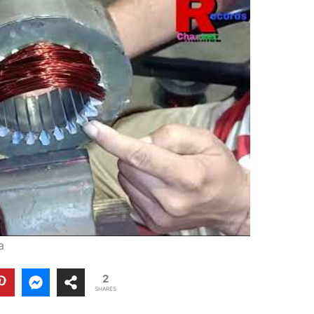
a
2
SHARES