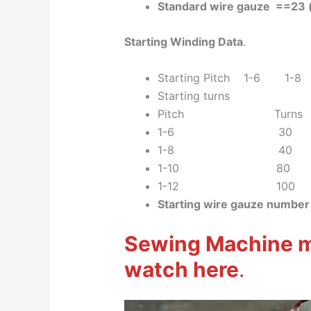
Standard wire gauze ==23 
Starting Winding Data
.
Starting Pitch 1-6 1-
Starting turns
Pitch Turns
1-6 30
1-8 40
1-10 80
1-12 100
Starting wire gauze numb
Sewing Machine m
watch here
.