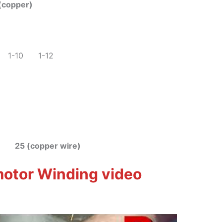
(copper)
8 1-10 1-12
er 25 (copper wire)
otor Winding video