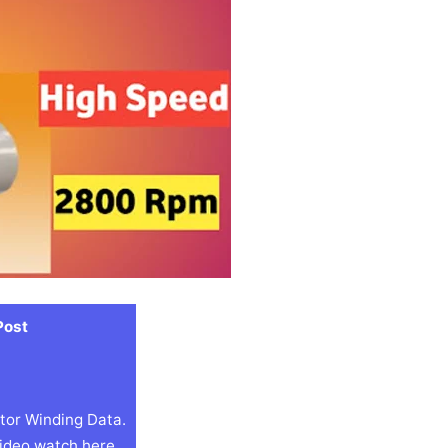
Post
or Winding Data.
ideo watch here.