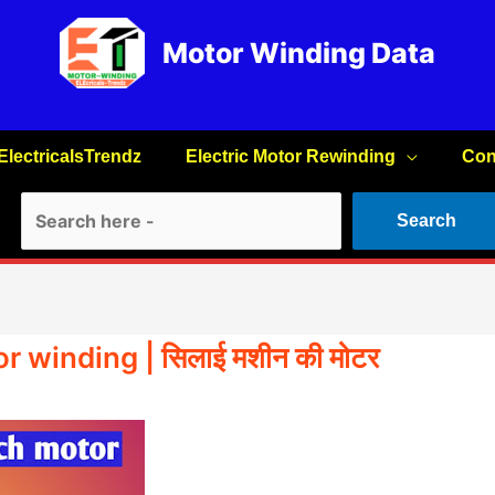
Motor Winding Data
ElectricalsTrendz
Electric Motor Rewinding
Con
Search
Search
winding | सिलाई मशीन की मोटर