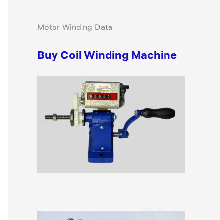
c
o
h
Motor Winding Data
r
f
i
Buy Coil Winding Machine
o
e
r
s
: