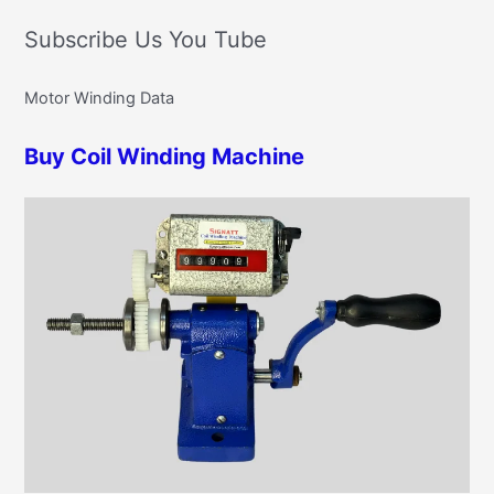
e
t
Subscribe Us You Tube
a
e
r
g
Motor Winding Data
c
o
h
r
Buy Coil Winding Machine
f
i
o
e
r
s
: