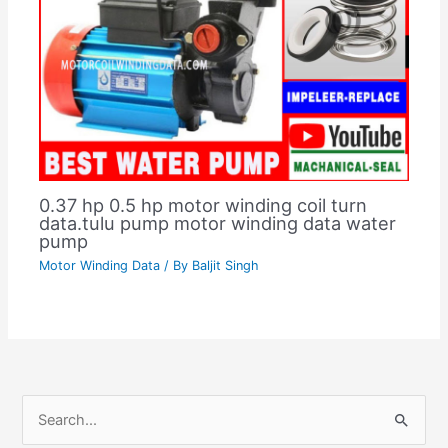
0.37 hp 0.5 hp motor winding coil turn
data.tulu pump motor winding data water
pump
Motor Winding Data
/ By
Baljit Singh
C
S
a