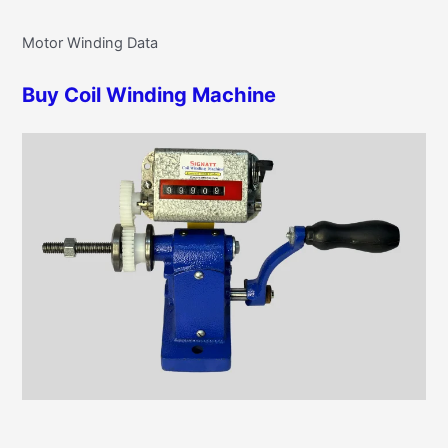
r
g
Motor Winding Data
c
o
h
r
Buy Coil Winding Machine
f
i
o
e
r
s
: