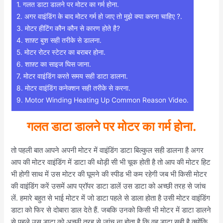
1.
गलत डाटा डालने पर मोटर का गर्म होना.
2.
अगर वाइंडिंग के बाद मोटर गर्म हो जाए तो मुझे क्या करना चाहिए ?.
3.
मोटर हीटिंग कौन कौन से कारण होते है?
4.
शाफ़्ट बुश सही तरीके से डालना.
5.
मोटर रोटर स्टेटर का बराबर होना.
6.
शाफ़्ट का साइज घिस जाना.
7.
मोटर वाइंडिंग करते समय सही डाटा डालना.
8.
मोटर वाइंडिंग कनेक्शन सही तरीके से करना.
9.
Motor Winding Heating Up Common Reason Video.
गलत डाटा डालने पर मोटर का गर्म होना
.
तो पहली बात आपने अपनी मोटर में वाइंडिंग डाटा बिल्कुल सही डालना है अगर
आप की मोटर वाइंडिंग में डाटा की थोड़ी सी भी चूक होती है तो आप की मोटर हिट
भी होगी साथ में उस मोटर की घूमने की स्पीड भी कम रहेगी जब भी किसी मोटर
की वाइंडिंग करें उसमें आप प्रॉपर डाटा डालें उस डाटा को अच्छी तरह से जांच
लें. हमारे बहुत से भाई मोटर में जो डाटा पहले से डाला होता है उसी मोटर वाइंडिंग
डाटा को फिर से दोबारा डाल देते हैं. जबकि उनको किसी भी मोटर में डाटा डालने
से पहले उस डाटा को अच्छी तरह से जांच ना होता है कि वह डाटा सही है क्योंकि