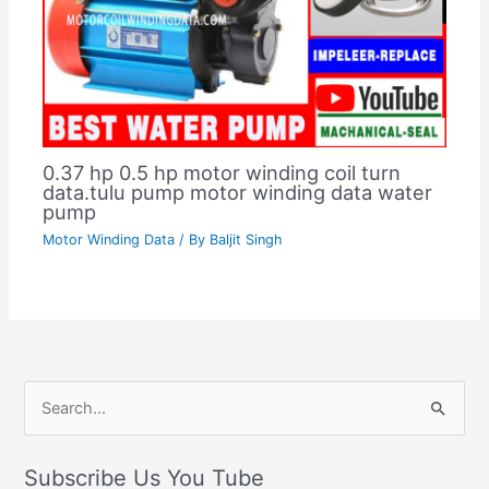
0.37 hp 0.5 hp motor winding coil turn
data.tulu pump motor winding data water
pump
Motor Winding Data
/ By
Baljit Singh
C
S
a
e
t
Subscribe Us You Tube
a
e